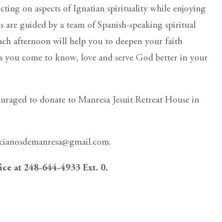
ting on aspects of Ignatian spirituality while enjoying
ns are guided by a team of Spanish-speaking spiritual
ach afternoon will help you to deepen your faith
s you come to know, love and serve God better in your
couraged to donate to Manresa Jesuit Retreat House in
nacianosdemanresa@gmail.com.
fice at 248-644-4933 Ext. 0.