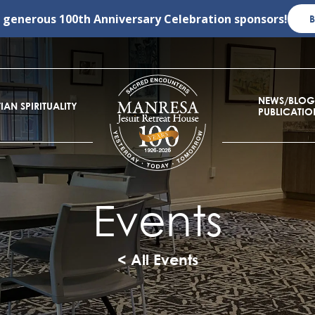
r generous
100th Anniversary Celebration
sponsors!
NEWS/BLOG
IAN SPIRITUALITY
PUBLICATIO
Events
< All Events